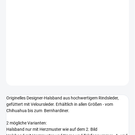
BIS
LIEFERUNG BIS:
VARIANTE WÄHLEN
−
+
In den Warenkorb
2 Varianten des Gretha Leder-Herzhalsbandes - mit oder ohne
Name und Telefon.
DETAILLIERTE INFORMATIONEN
FRAGEN
Originelles Designer-Halsband aus hochwertigem Rindsleder,
gefüttert mit Veloursleder. Erhältlich in allen Größen - vom
Chihuahua bis zum Bernhardiner.
2 mögliche Varianten:
Halsband nur mit Herzmuster wie auf dem 2. Bild