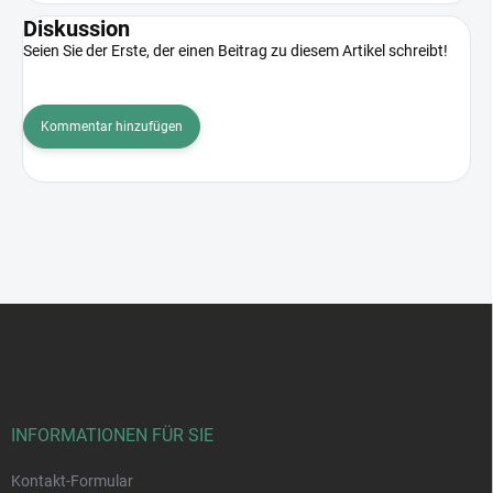
Diskussion
Seien Sie der Erste, der einen Beitrag zu diesem Artikel schreibt!
Kommentar hinzufügen
F
u
ß
z
e
i
INFORMATIONEN FÜR SIE
l
e
Kontakt-Formular