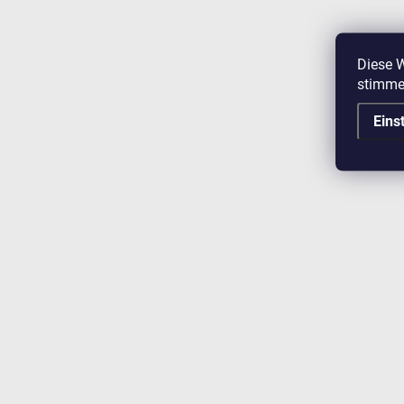
Diese W
stimme
Eins