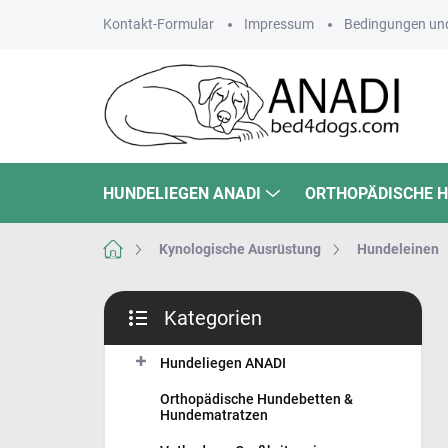
Zum
Kontakt-Formular
Impressum
Bedingungen und
Inhalt
springen
HUNDELIEGEN ANADI
ORTHOPÄDISCHE 
Startseite
Kynologische Ausrüstung
Hundeleinen
S
Kategorien
e
Kategorien
i
überspringen
t
Hundeliegen ANADI
e
Orthopädische Hundebetten &
n
Hundematratzen
l