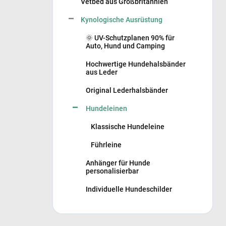
e
Vetbed aus Großbritannien
i
Kynologische Ausrüstung
s
t
🌞 UV-Schutzplanen 90% für
e
Auto, Hund und Camping
Hochwertige Hundehalsbänder
aus Leder
Original Lederhalsbänder
Hundeleinen
Klassische Hundeleine
Führleine
Anhänger für Hunde
personalisierbar
Individuelle Hundeschilder