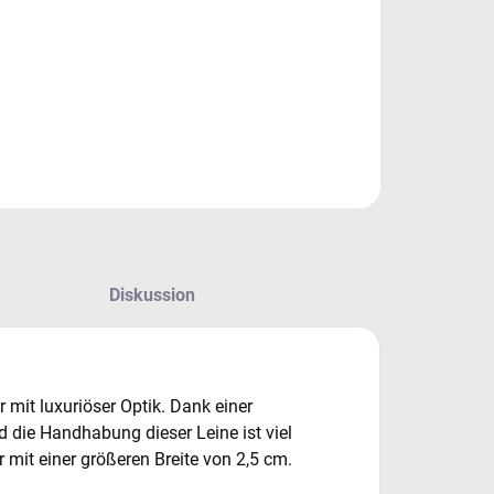
leine für die stärkeren mittleren, großen und riesigen
en.
ILLIERTE INFORMATIONEN
FRAGEN
Diskussion
mit luxuriöser Optik. Dank einer
d die Handhabung dieser Leine ist viel
mit einer größeren Breite von 2,5 cm.