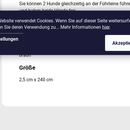
Sie können 2 Hunde gleichzeitig an der Führleine führe
und haben beide Hände frei.
ebsite verwendet Cookies. Wenn Sie auf dieser Seite weitersurf
Die Leine ist genietet. Die verwendeten Karabinerhaken 
n Sie deren Verwendung zu... Mehr Informationen
hier
.
dickere mittlere, große und riesige Hunde geeignet ist.
tellungen
Farbe
Akzepti
braun
Größe
2,5 cm x 240 cm