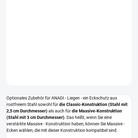
LIEFERUNG BIS:
VARIANTE WÄHLEN
−
+
In den Warenkorb
Haben Sie einen Hund, der alles zerkaut und kaputt macht? Für
ANADI-Liegen empfohlen!
DETAILLIERTE INFORMATIONEN
FRAGEN
Optionales Zubehör für ANADI - Liegen - ein Eckschutz aus
rostfreiem Stahl sowohl für
die Classic-Konstruktion (Stahl mit
2,5 cm Durchmesser)
als auch für
die Massive-Konstruktion
(Stahl mit 3 cm Durchmesser)
. Das heißt, wenn Sie eine
verstärkte Massive - Konstruktion haben, können Sie Massive -
Ecken wählen, die mit dieser Konstruktion kompatibel sind.