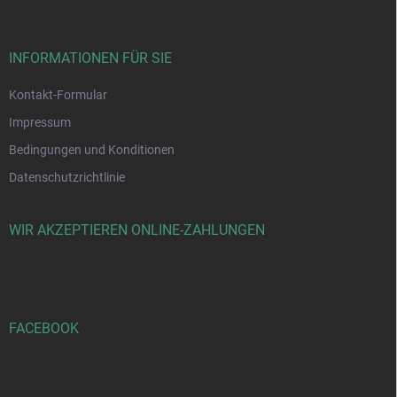
ß
z
e
i
INFORMATIONEN FÜR SIE
l
e
Kontakt-Formular
Impressum
Bedingungen und Konditionen
Datenschutzrichtlinie
WIR AKZEPTIEREN ONLINE-ZAHLUNGEN
FACEBOOK