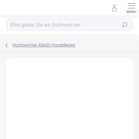
Zum
Inhalt
springen
Suchen
Hochwertige ANADI Hundeliegen
MARKE:
ANADI