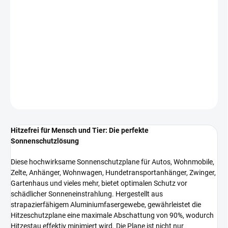
−
+
In den Warenkorb
Effektiver Schutz vor Sonneneinstrahlung.
DETAILLIERTE INFORMATIONEN
FRAGEN
Hitzefrei für Mensch und Tier: Die perfekte
Sonnenschutzlösung
Diese hochwirksame Sonnenschutzplane für Autos, Wohnmobile,
Zelte, Anhänger, Wohnwagen, Hundetransportanhänger, Zwinger,
Gartenhaus und vieles mehr, bietet optimalen Schutz vor
schädlicher Sonneneinstrahlung. Hergestellt aus
strapazierfähigem Aluminiumfasergewebe, gewährleistet die
Hitzeschutzplane eine maximale Abschattung von 90%, wodurch
Hitzestau effektiv minimiert wird. Die Plane ist nicht nur