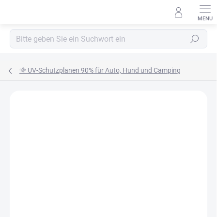
Zum
Inhalt
springen
Suchen
🌞 UV-Schutzplanen 90% für Auto, Hund und Camping
MARKE:
ANADI