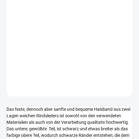
TEXT AM
HALSBAND
JA/NEIN
LIEFERUNG BIS:
VARIANTE WÄHLEN
−
+
In den Warenkorb
Hochwertiges Halsband aus weichem, bequemem Leder für
Hunde mit einem Halsumfang von 28 cm bis 67 cm.
DETAILLIERTE INFORMATIONEN
FRAGEN
Das feste, dennoch aber sanfte und bequeme Halsband aus zwei
Lagen weichen Rindsleders ist sowohl von den verwendeten
Materialien als auch von der Verarbeitung qualitativ hochwertig.
Das untere, gewölbte Teil, ist schwarz und etwas breiter als das
farbige obere Teil, wodurch schwarze Ränder entstehen, die dem