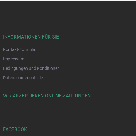
F
u
ß
z
e
i
INFORMATIONEN FÜR SIE
l
e
Kontakt-Formular
Impressum
Bedingungen und Konditionen
Datenschutzrichtlinie
WIR AKZEPTIEREN ONLINE-ZAHLUNGEN
FACEBOOK